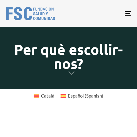
Tog
nav
Per què escollir-
nos?
Català
Español
(
Spanish
)