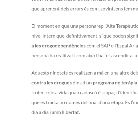
que aprenent dels errors és com, sovint, ens fem mé
El moment en que una personarep l’Alta Terapèutic
nivel intern que, definitivament, sí que poden signi
a les drogodependències
com el SAP o l’Espai Ariad
persona ha realitzat i com això l’ha fet ascendir a la
Aquests ninotets es realitzen a mà en una altre dels
contra les drogues
dins d’un
programa de teràpia
trofeu cobra vida quan cadascú és capaç d’identific
que es tracta no només del final d’una etapa. És l’i
dia a dia i amb llibertat.