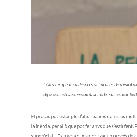
L’Alta terapéutica després del procès de
desintox
diferent, retrobar-se amb si mateixa i sentar le
El procés pot estar plè d’alts i baixos doncs és molt
la inèrcia, per allò que pot fer anys que s’està fent.
superficial… Es tracta d’interioritzar un procés de 