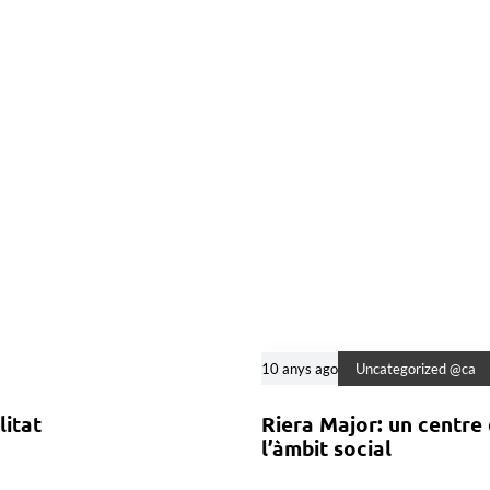
10 anys ago
Uncategorized @ca
litat
Riera Major: un centre
l’àmbit social