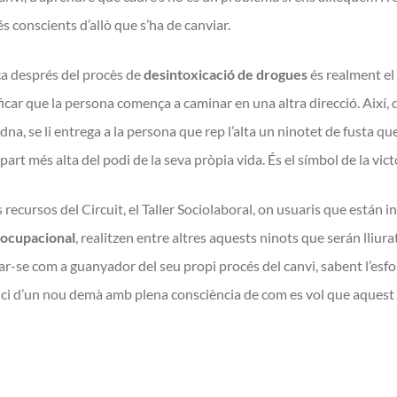
s conscients d’allò que s’ha de canviar.
a després del procès de
desintoxicació de drogues
és realment el 
ficar que la persona comença a caminar en una altra direcció. Així,
na, se li entrega a la persona que rep l’alta un ninotet de fusta que s
 part més alta del podi de la seva pròpia vida. És el símbol de la vict
 recursos del Circuit, el Taller Sociolaboral, on usuaris que están 
 ocupacional
, realitzen entre altres aquests ninots que serán lliurats
ar-se com a guanyador del seu propi procés del canvi, sabent l’esfo
nici d’un nou demà amb plena consciència de com es vol que aquest s