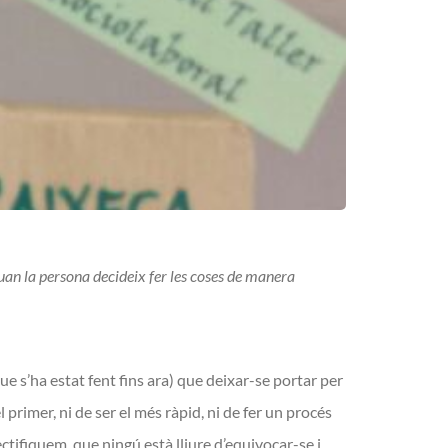
 quan la persona decideix fer les coses de manera
que s’ha estat fent fins ara) que deixar-se portar per
l primer, ni de ser el més ràpid, ni de fer un procés
ctifiquem, que ningú està lliure d’equivocar-se i