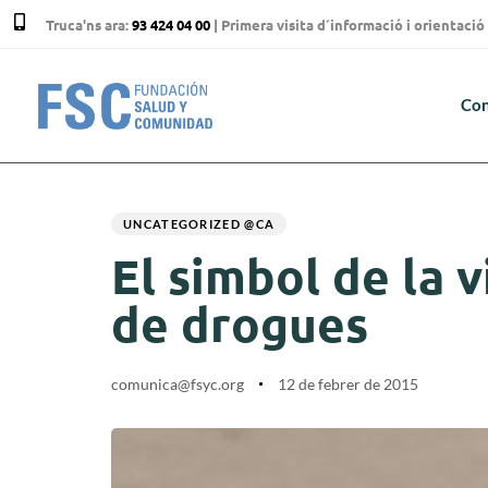
Truca'ns ara:
93 424 04 00
| Primera visita d´informació i orientac
Con
Author
Published
PUBLISHED
on:
IN:
UNCATEGORIZED @CA
El simbol de la 
de drogues
comunica@fsyc.org
12 de febrer de 2015