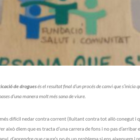
icació de drogues
és el resultat final d’un procés de canvi que s’inicia
s bases d’una manera molt més sana de viure.
 més difícil nedar contra corrent (lluitant contra tot allò conegut i 
 Per això diem que es tracta d’una carrera de fons i no pas d’arribar e
canvi, d’aprendre que caure’s no és un problema si ens aixequem i re