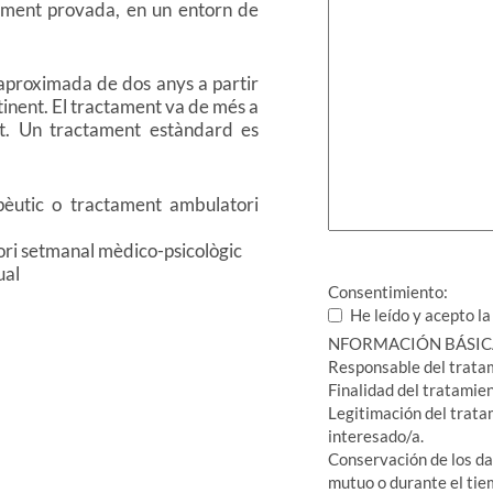
iament provada, en un entorn de
aproximada de dos anys a partir
inent. El tractament va de més a
t. Un tractament estàndard es
apèutic o tractament ambulatori
ri setmanal mèdico-psicològic
ual
Consentimiento:
He leído y acepto l
NFORMACIÓN BÁSICA
Responsable del tr
Finalidad del tratamie
Legitimación del trata
interesado/a.
Conservación de los da
mutuo o durante el tie