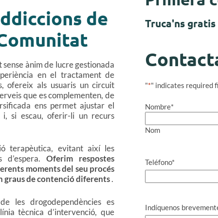
addiccions de
Truca'ns gratis
 Comunitat
Contact
t sense ànim de lucre gestionada
periència en el tractament de
, ofereix als usuaris un circuit
"
*
" indicates required f
serveis que es complementen, de
sificada ens permet ajustar el
Nombre
*
, si escau, oferir-li un recurs
Nom
ó terapèutica, evitant així les
es d’espera.
Oferim respostes
Teléfono
*
ferents moments del seu procés
n graus de contenció diferents
.
 de les drogodependències es
Indíquenos brevemente 
ínia tècnica d’intervenció, que