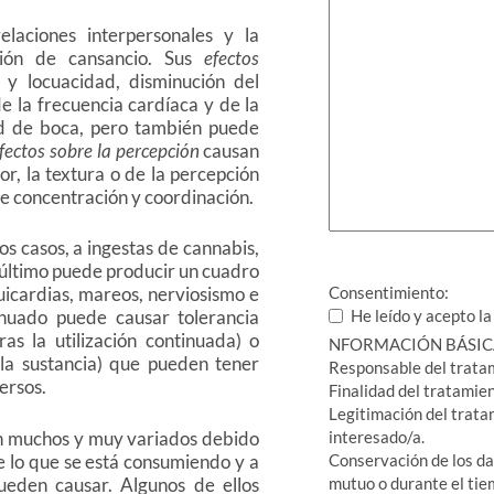
laciones interpersonales y la
ción de cansancio. Sus
efectos
y locuacidad, disminución del
e la frecuencia cardíaca y de la
ad de boca, pero también puede
fectos sobre la percepción
causan
lor, la textura o de la percepción
de concentración y coordinación.
os casos, a ingestas de cannabis,
 último puede producir un cuadro
Consentimiento:
uicardias, mareos, nerviosismo e
He leído y acepto l
nuado puede causar tolerancia
ras la utilización continuada) o
NFORMACIÓN BÁSICA
 la sustancia) que pueden tener
Responsable del tr
ersos.
Finalidad del tratamie
Legitimación del trata
on muchos y muy variados debido
interesado/a.
e lo que se está consumiendo y a
Conservación de los da
ueden causar. Algunos de ellos
mutuo o durante el tie