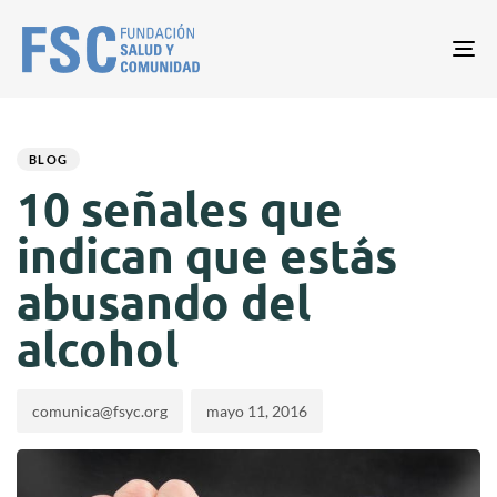
Tog
nav
Author
Published
PUBLISHED
on:
IN:
BLOG
10 señales que
indican que estás
abusando del
alcohol
comunica@fsyc.org
mayo 11, 2016