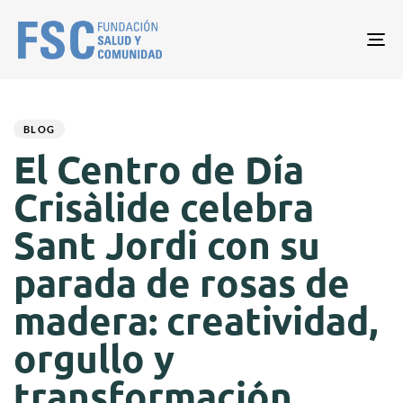
Tog
nav
Author
Published
PUBLISHED
on:
IN:
BLOG
El Centro de Día
Crisàlide celebra
Sant Jordi con su
parada de rosas de
madera: creatividad,
orgullo y
transformación