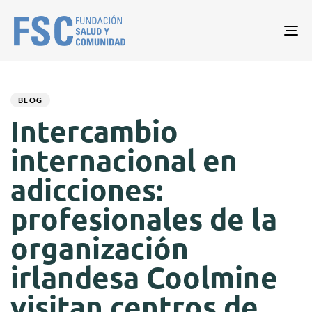
Tog
nav
Author
Published
PUBLISHED
on:
IN:
BLOG
Intercambio
internacional en
adicciones:
profesionales de la
organización
irlandesa Coolmine
visitan centros de