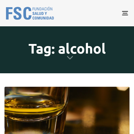
Tog
nav
Tag: alcohol