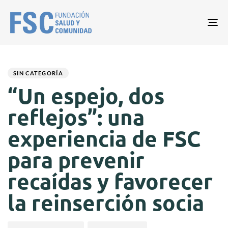
Tog
nav
Author
Published
PUBLISHED
on:
IN:
SIN CATEGORÍA
“Un espejo, dos
reflejos”: una
experiencia de FSC
para prevenir
recaídas y favorecer
la reinserción socia