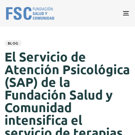
Tog
nav
Author
Published
PUBLISHED
on:
IN:
BLOG
El Servicio de
Atención Psicológica
(SAP) de la
Fundación Salud y
Comunidad
intensifica el
servicio de terapias