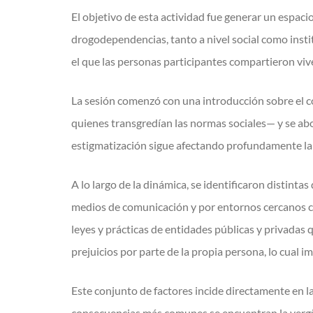
El objetivo de esta actividad fue generar un espaci
drogodependencias, tanto a nivel social como insti
el que las personas participantes compartieron vive
La sesión comenzó con una introducción sobre el co
quienes transgredían las normas sociales— y se abo
estigmatización sigue afectando profundamente la 
A lo largo de la dinámica, se identificaron distinta
medios de comunicación y por entornos cercanos como
leyes y prácticas de entidades públicas y privadas
prejuicios por parte de la propia persona, lo cual 
Este conjunto de factores incide directamente en la s
consecuencias más comunes se encuentran la vergüe