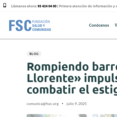
Llámanos ahora:
93 424 04 00
| Primera atención de información y
Conócenos
T
Author
Published
PUBLISHED
on:
IN:
BLOG
Rompiendo barre
Llorente» impuls
combatir el esti
comunica@fsyc.org
julio 9, 2025