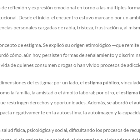
o de reflexión y expresión emocional en torno a las múltiples form
tucional. Desde el inicio, el encuentro estuvo marcado por un amb
ncias personales cargadas de rabia, tristeza, frustración y, al mis
ncepto de estigma. Se explicó su origen etimológico —que remite a
rdó cómo, aún hoy, persisten formas de señalamiento y discriminac
vida de quienes consumen drogas o han vivido procesos de adicci
s dimensiones del estigma: por un lado, el
estigma público
, vinculad
 la familia, la amistad o el ámbito laboral; por otro, el
estigma 
 que restringen derechos y oportunidades. Además, se abordó el
au
impacta negativamente en la autoestima, la autoimagen y la capacid
alud física, psicológica y social, dificultando los procesos de recup
nza, el aislamiento, la ansiedad, el desempleo o el abandono del 