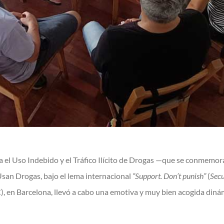
ra el Uso Indebido y el Tráfico Ilícito de Drogas —que se conmemo
Usan Drogas, bajo el lema internacional
“Support. Don’t punish”
(
Secu
, en Barcelona, llevó a cabo una emotiva y muy bien acogida dinám