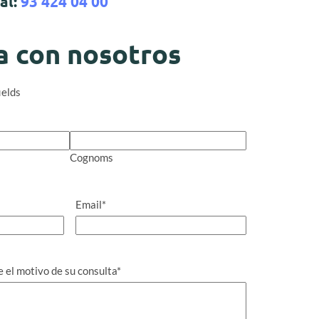
 al:
93 424 04 00
a con nosotros
ields
Cognoms
Email
*
el motivo de su consulta
*