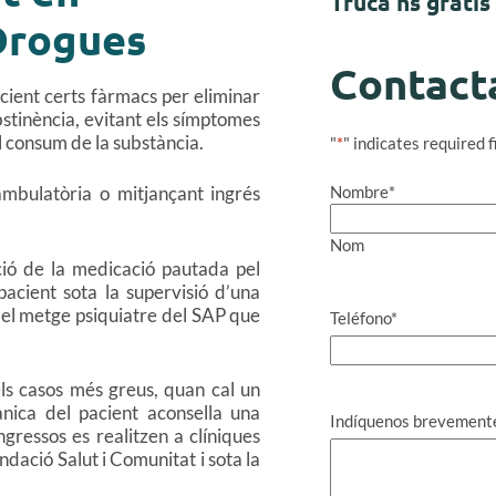
Truca'ns gratis
Drogues
Contact
acient certs fàrmacs per eliminar
bstinència, evitant els símptomes
 consum de la substància.
"
*
" indicates required f
Nombre
*
mbulatòria o mitjançant ingrés
Nom
ació de la medicació pautada pel
pacient sota la supervisió d’una
 el metge psiquiatre del SAP que
Teléfono
*
els casos més greus, quan cal un
ànica del pacient aconsella una
Indíquenos brevemente 
ngressos es realitzen a clíniques
ndació Salut i Comunitat i sota la