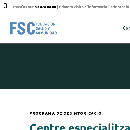
Truca'ns ara:
93 424 04 00
| Primera visita d´informació i orientac
Con
PROGRAMA DE DESINTOXICACIÓ
Centre especialitza