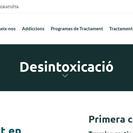
ió GRATUÏTA
eix-nos
Addiccions
Programes de Tractament
Tractament
Desintoxicació
Primera c
t en