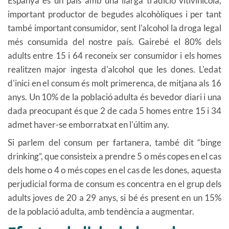
Espanya és un país amb una llarga tradició vitivinícola,
important productor de begudes alcohòliques i per tant
també important consumidor, sent l'alcohol la droga legal
més consumida del nostre país. Gairebé el 80% dels
adults entre 15 i 64 reconeix ser consumidor i els homes
realitzen major ingesta d'alcohol que les dones. L'edat
d'inici en el consum és molt primerenca, de mitjana als 16
anys. Un 10% de la població adulta és bevedor diari i una
dada preocupant és que 2 de cada 5 homes entre 15 i 34
admet haver-se emborratxat en l'últim any.
Si parlem del consum per fartanera, també dit “binge
drinking”, que consisteix a prendre 5 o més copes en el cas
dels home o 4 o més copes en el cas de les dones, aquesta
perjudicial forma de consum es concentra en el grup dels
adults joves de 20 a 29 anys, si bé és present en un 15%
de la població adulta, amb tendència a augmentar.