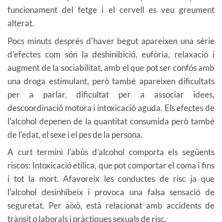
funcionament del fetge i el cervell es veu greument
alterat.
Pocs minuts després d'haver begut apareixen una sèrie
d'efectes com són la deshinibició, eufòria, relaxació i
augment de la sociabilitat, amb el que pot ser confós amb
una droga estimulant, però també apareixen dificultats
per a parlar, dificultat per a associar idees,
descoordinació motora i intoxicació aguda. Els efectes de
l'alcohol depenen de la quantitat consumida però també
de l'edat, el sexe i el pes de la persona.
A curt termini l'abús d'alcohol comporta els següents
riscos: Intoxicació etílica, que pot comportar el coma i fins
i tot la mort. Afavoreix les conductes de risc ja que
l'alcohol desinhibeix i provoca una falsa sensació de
seguretat. Per això, està relacionat amb accidents de
trànsit o laborals i pràctiques sexuals de risc.