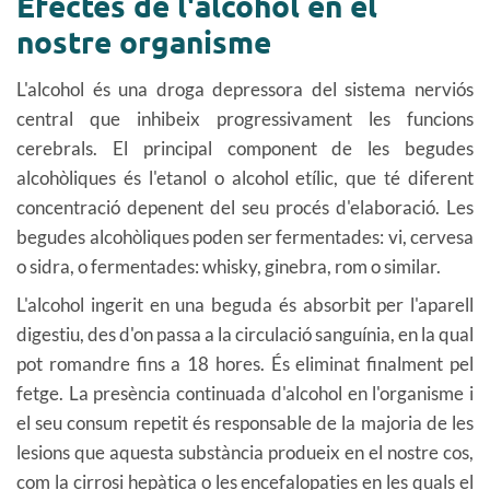
Efectes de l'alcohol en el
nostre organisme
L'alcohol és una droga depressora del sistema nerviós
central que inhibeix progressivament les funcions
cerebrals. El principal component de les begudes
alcohòliques és l'etanol o alcohol etílic, que té diferent
concentració depenent del seu procés d'elaboració. Les
begudes alcohòliques poden ser fermentades: vi, cervesa
o sidra, o fermentades: whisky, ginebra, rom o similar.
L'alcohol ingerit en una beguda és absorbit per l'aparell
digestiu, des d'on passa a la circulació sanguínia, en la qual
pot romandre fins a 18 hores. És eliminat finalment pel
fetge. La presència continuada d'alcohol en l'organisme i
el seu consum repetit és responsable de la majoria de les
lesions que aquesta substància produeix en el nostre cos,
com la cirrosi hepàtica o les encefalopaties en les quals el